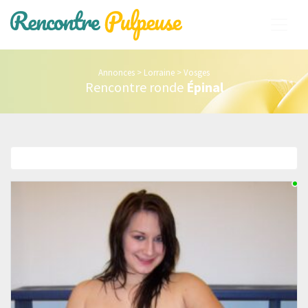
Annonces
>
Lorraine
>
Vosges
Rencontre ronde
Épinal