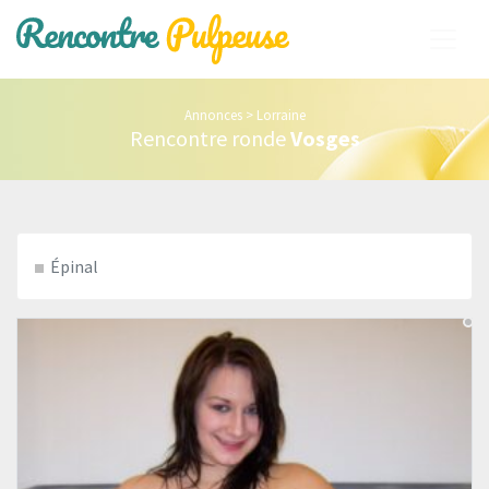
Annonces
>
Lorraine
Rencontre ronde
Vosges
Épinal