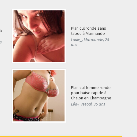
Plan cul ronde sans
à
tabou à Marmande
Ludiv_
,
Marmande
,
25
s
ans
Plan cul femme ronde
pour baise rapide à
Chalon en Champagne
Léa-
,
Vesoul
,
35 ans