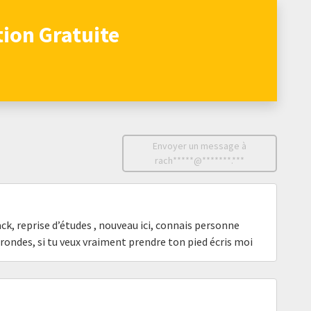
tion Gratuite
Envoyer un message à
rach*****@*******.***
ck, reprise d’études , nouveau ici, connais personne
rondes, si tu veux vraiment prendre ton pied écris moi