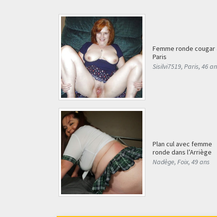
Femme ronde cougar 
Paris
Sisilvi7519
,
Paris
,
46 an
Plan cul avec femme
ronde dans l’Arriège
Nadège
,
Foix
,
49 ans