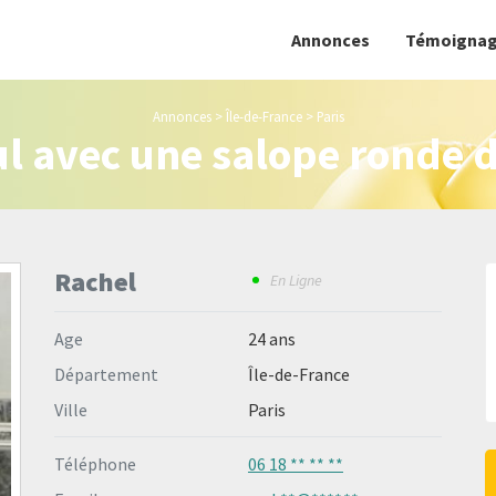
Annonces
Témoignag
Annonces
>
Île-de-France
>
Paris
ul avec une salope ronde d
Rachel
En Ligne
Age
24 ans
Département
Île-de-France
Ville
Paris
Téléphone
06 18 ** ** **