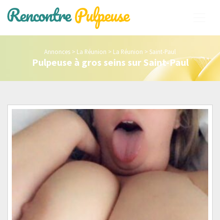
Annonces
>
La Réunion
>
La Réunion
>
Saint-Paul
Pulpeuse à gros seins sur Saint-Paul