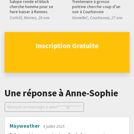
Salope ronde et black
Trentenaire à grosse
cherche homme pour se
poitrine cherche coup d’un
faire baiser à Rennes
soir à Courbevoie
Cath35
,
Rennes
,
28 ans
DanielleC
,
Courbevoie
,
27 ans
Inscription Gratuite
Une réponse
à Anne-Sophie
Envoyer un message à anne*****@****.**
Mayweather
4 juillet 2025