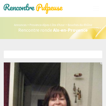
Annonces
>
Provence-Alpes-Côte d'Azur
>
Bouches-du-Rhône
Rencontre ronde
Aix-en-Provence