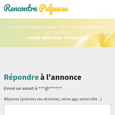
Annonces
>
Champagne-Ardenne
>
Aube
>
Troyes
>
Ronde libertine à
Troyes pour plan Q
ronde-libertine-troyes.jpg
Répondre
à l'annonce
Envoi un email à ***@****.**
Réponse (précisez vos attentes, votre age, votre ville ...)