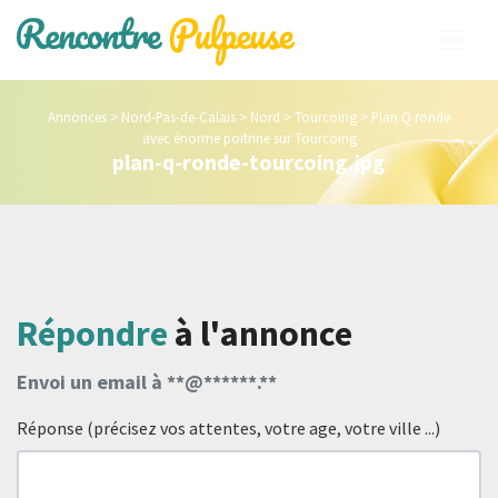
Annonces
>
Nord-Pas-de-Calais
>
Nord
>
Tourcoing
>
Plan Q ronde
avec énorme poitrine sur Tourcoing
plan-q-ronde-tourcoing.jpg
Répondre
à l'annonce
Envoi un email à **@******.**
Réponse (précisez vos attentes, votre age, votre ville ...)