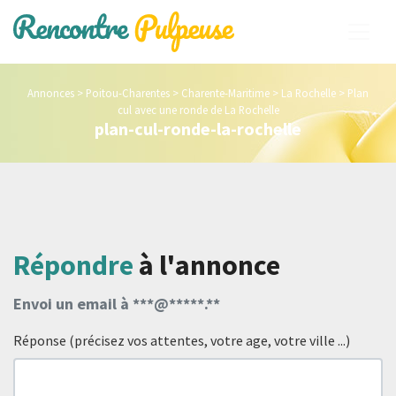
Annonces
>
Poitou-Charentes
>
Charente-Maritime
>
La Rochelle
>
Plan
cul avec une ronde de La Rochelle
plan-cul-ronde-la-rochelle
Répondre
à l'annonce
Envoi un email à ***@*****.**
Réponse (précisez vos attentes, votre age, votre ville ...)