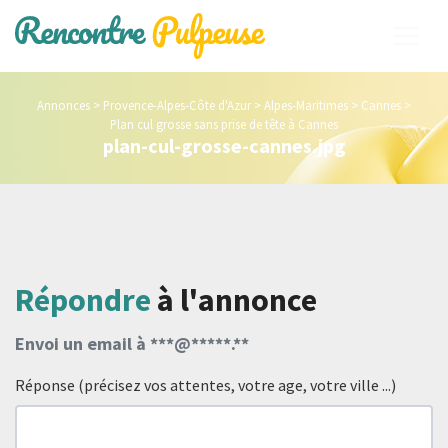
Annonces
>
Provence-Alpes-Côte d'Azur
>
Alpes-Maritimes
>
Cannes
>
Plan cul grosse sans prise de tête à Cannes
plan-cul-grosse-cannes.jpg
Répondre
à l'annonce
Envoi un email à ***@*****.**
Réponse (précisez vos attentes, votre age, votre ville ...)