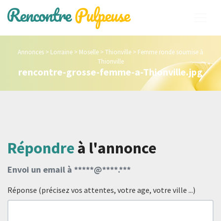
Annonces
>
Lorraine
>
Moselle
>
Thionville
>
Femme ronde soumise à
Thionville
rencontre-grosse-femme-a-Thionville.jpg
Répondre
à l'annonce
Envoi un email à *****@****.***
Réponse (précisez vos attentes, votre age, votre ville ...)