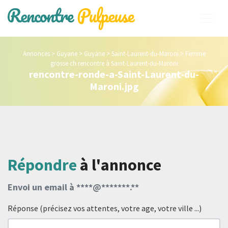
Annonces
>
Guyane
>
Guyane
>
Saint-Laurent-du-Maroni
>
Femme
grosse ch rencontre à Saint-Laurent-du-Maroni
rencontre-ronde-a-Saint-Laurent-du-
Maroni.jpg
Répondre
à l'annonce
Envoi un email à ****@*******.**
Réponse (précisez vos attentes, votre age, votre ville ...)