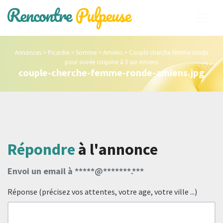
Annonces
>
Picardie
>
Somme
>
Amiens
>
Couple cherche femme ronde
pour soirée coquine à 3 sur Amiens
couple-cherche-femme-ronde-amiens.jpg
Répondre
à l'annonce
Envoi un email à *****@*******.***
Réponse (précisez vos attentes, votre age, votre ville ...)