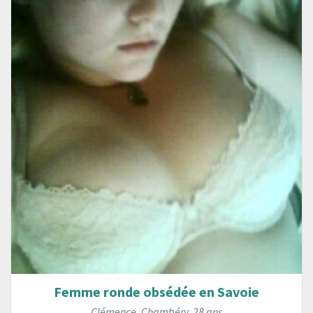
Femme ronde obsédée en Savoie
Clémence
,
Chambéry
,
28 ans