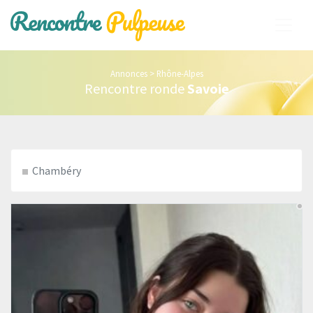
Annonces
>
Rhône-Alpes
Rencontre ronde
Savoie
Chambéry