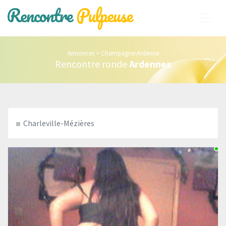
Annonces
>
Champagne-Ardenne
Rencontre ronde
Ardennes
Charleville-Mézières