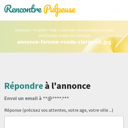
Annonces
>
Picardie
>
Oise
>
Clermont
>
Annonce femme ronde
cherche plan coquin sur Clermont
annonce-femme-ronde-clermont.jpg
Répondre
à l'annonce
Envoi un email à **@****.***
Réponse (précisez vos attentes, votre age, votre ville ...)